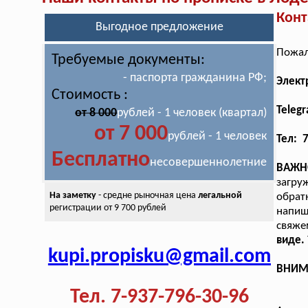
Конт
Выгодное предложение
Пожал
Требуемые документы:
- паспорта гражданина РФ;
Элект
Стоимость :
Teleg
от 8 000
рублей - 1 человек (квартал)
от 7 000
рублей - 1 человек
Тел: 
Бесплатно
несовершеннолетние
ВАЖН
загру
На заметку
- средне рыночная цена
легальной
обрат
регистрации от 9 700 рублей
напиш
свяж
виде.
kupi.propisku@gmail.com
ВНИМА
Тел. 7-937-796-30-96